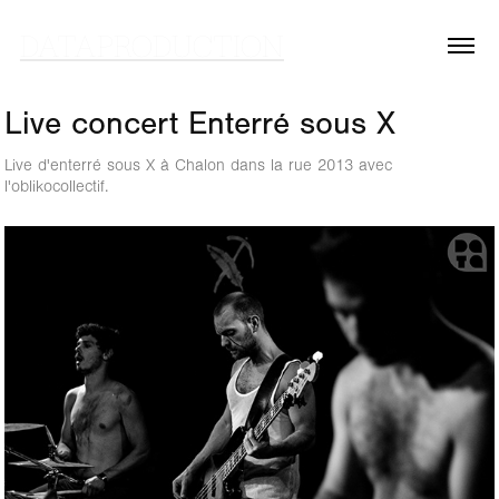
DATAPRODUCTION
Live concert Enterré sous X
Live d'enterré sous X à Chalon dans la rue 2013 avec
l'oblikocollectif.